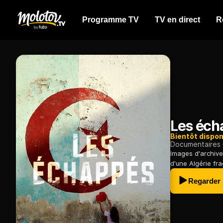
Programme TV
TV en direct
R
Les éch
Bientôt dispon
Documentaires
Images d'archives
d'une Algérie fr
Regarder