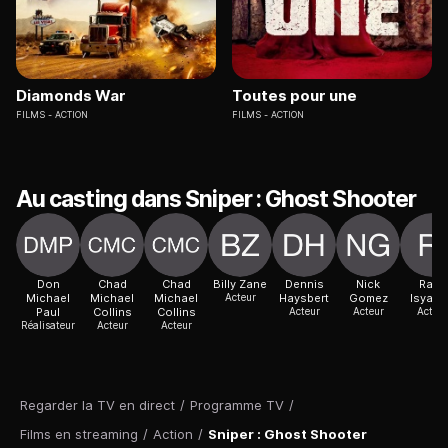
Diamonds War
Toutes pour une
FILMS
ACTION
FILMS
ACTION
Au casting dans Sniper : Ghost Shooter
Don
Chad
Chad
Billy Zane
Dennis
Nick
Ravil
Michael
Michael
Michael
Acteur
Haysbert
Gomez
Isyano
Paul
Collins
Collins
Acteur
Acteur
Acteur
Réalisateur
Acteur
Acteur
Regarder la TV en direct
/
Programme TV
/
Films en streaming
/
Action
/
Sniper : Ghost Shooter