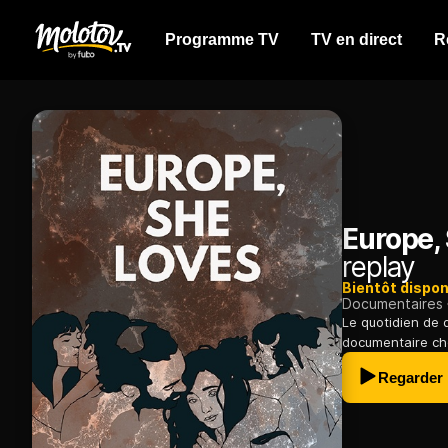
Programme TV
TV en direct
R
Europe,
replay
Bientôt dispon
Documentaires
Le quotidien de 
documentaire cho
Regarder