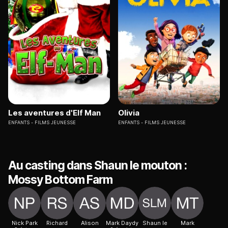
Les aventures d'Elf Man
Olivia
ENFANTS
FILMS JEUNESSE
ENFANTS
FILMS JEUNESSE
Au casting dans Shaun le mouton :
Mossy Bottom Farm
Nick Park
Richard
Alison
Mark Daydy
Shaun le
Mark