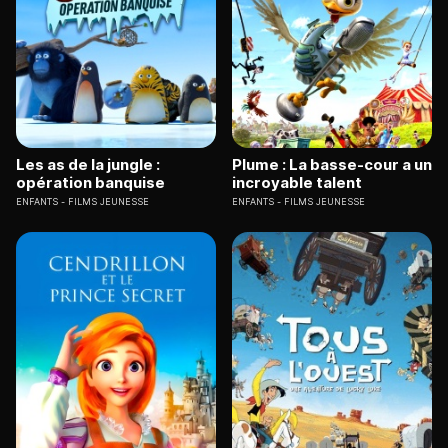
Les as de la jungle :
Plume : La basse-cour a un
opération banquise
incroyable talent
ENFANTS
FILMS JEUNESSE
ENFANTS
FILMS JEUNESSE