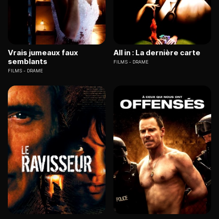
Vrais jumeaux faux
All in : La dernière carte
semblants
FILMS
DRAME
FILMS
DRAME