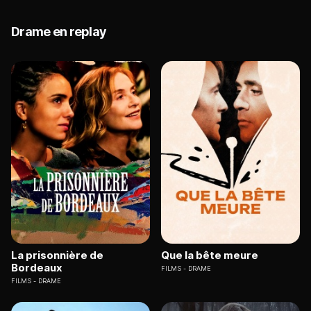
Drame en replay
La prisonnière de
Que la bête meure
Bordeaux
FILMS
DRAME
FILMS
DRAME