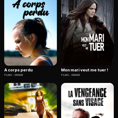
A corps perdu
Mon mari veut me tuer !
FILMS
DRAME
FILMS
DRAME