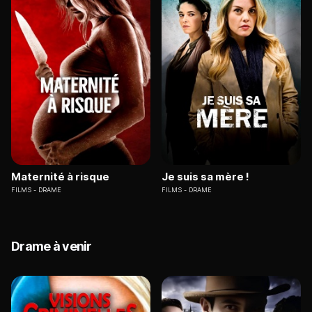
Maternité à risque
Je suis sa mère !
FILMS
DRAME
FILMS
DRAME
Drame à venir