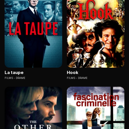
La taupe
Hook
FILMS
DRAME
FILMS
DRAME