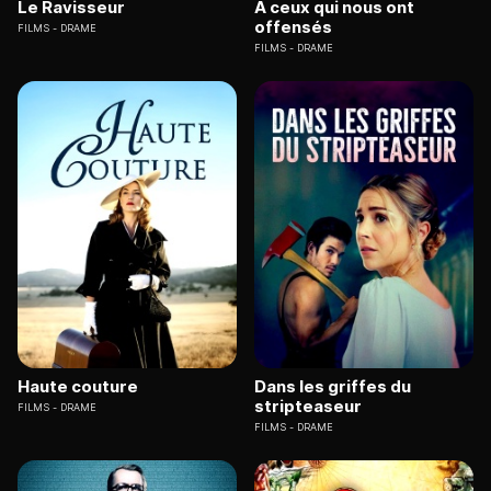
Le Ravisseur
A ceux qui nous ont
offensés
FILMS
DRAME
FILMS
DRAME
Haute couture
Dans les griffes du
stripteaseur
FILMS
DRAME
FILMS
DRAME