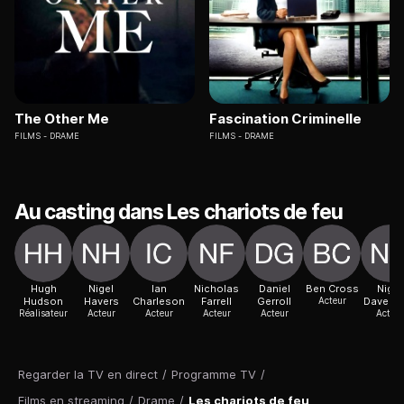
The Other Me
Fascination Criminelle
FILMS
DRAME
FILMS
DRAME
Au casting dans Les chariots de feu
Hugh
Nigel
Ian
Nicholas
Daniel
Ben Cross
Nigel
Hudson
Havers
Charleson
Farrell
Gerroll
Acteur
Davenp
Réalisateur
Acteur
Acteur
Acteur
Acteur
Acteur
Regarder la TV en direct
/
Programme TV
/
Films en streaming
/
Drame
/
Les chariots de feu