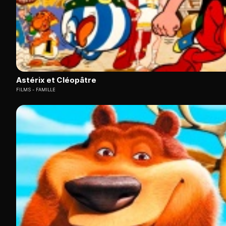
Astérix et Cléopâtre
FILMS
FAMILLE