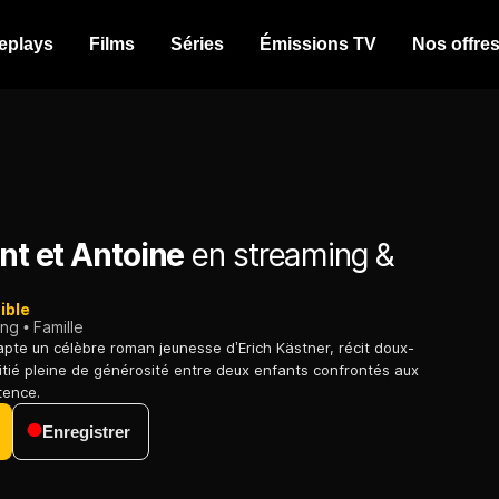
eplays
Films
Séries
Émissions TV
Nos offre
int et Antoine
en streaming &
ible
ing
Famille
apte un célèbre roman jeunesse d’Erich Kästner, récit doux-
tié pleine de générosité entre deux enfants confrontés aux
tence.
Enregistrer