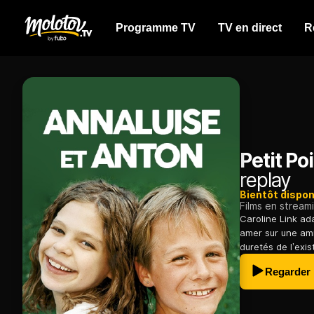
Programme TV
TV en direct
R
Petit Po
replay
Bientôt dispon
Films en stream
Caroline Link ad
amer sur une ami
duretés de l’exis
Regarder