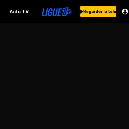
Actu TV
s
Regarder la télé