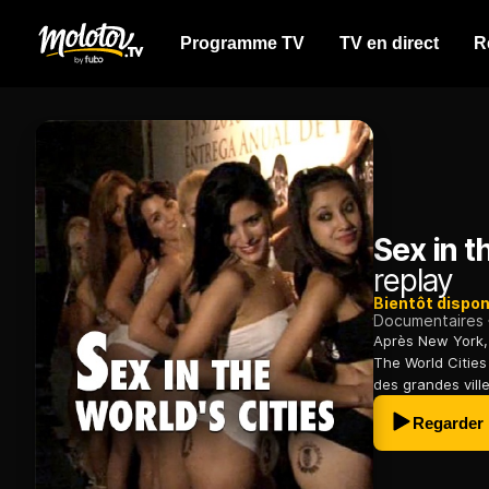
Programme TV
TV en direct
R
Sex in t
replay
Bientôt dispon
Documentaires
Après New York, 
The World Cities
des grandes vill
Regarder