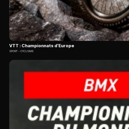
VTT : Championnats d'Europe
SPORT
CYCLISME