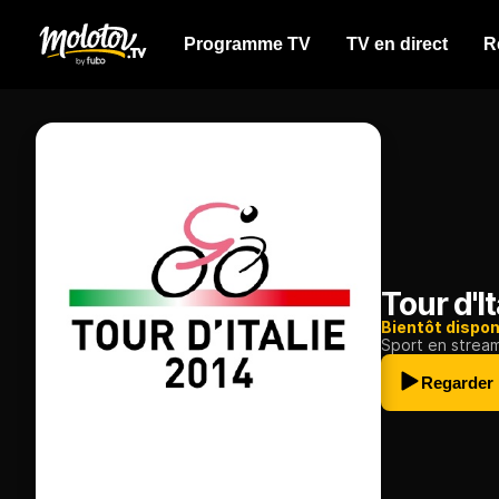
Programme TV
TV en direct
R
Tour d'I
Bientôt dispon
Sport en strea
Regarder