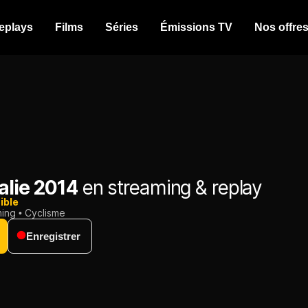
eplays
Films
Séries
Émissions TV
Nos offre
talie 2014
en streaming & replay
ible
ming
Cyclisme
Enregistrer