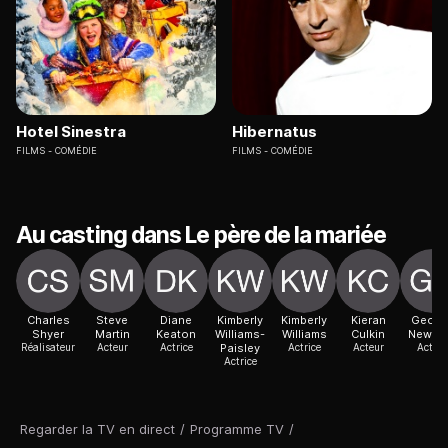
Hotel Sinestra
Hibernatus
FILMS
COMÉDIE
FILMS
COMÉDIE
Au casting dans Le père de la mariée
Charles
Steve
Diane
Kimberly
Kimberly
Kieran
Georg
Shyer
Martin
Keaton
Williams-
Williams
Culkin
Newbe
Réalisateur
Acteur
Actrice
Paisley
Actrice
Acteur
Acteur
Actrice
Regarder la TV en direct
/
Programme TV
/