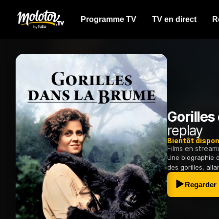
Programme TV
TV en direct
R
Gorilles
replay
Bientôt dispon
Films en stream
Une biographie de
des gorilles, all
Regarder