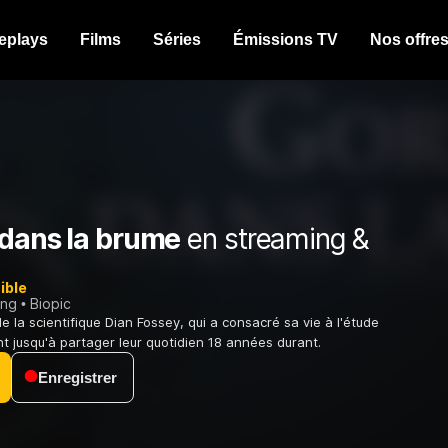
eplays
Films
Séries
Émissions TV
Nos offre
 dans la brume
en streaming &
ible
ing
Biopic
 la scientifique Dian Fossey, qui a consacré sa vie à l'étude
ant jusqu'à partager leur quotidien 18 années durant.
Enregistrer