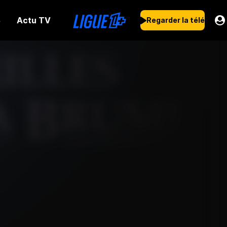
Actu TV
s
Regarder la télé