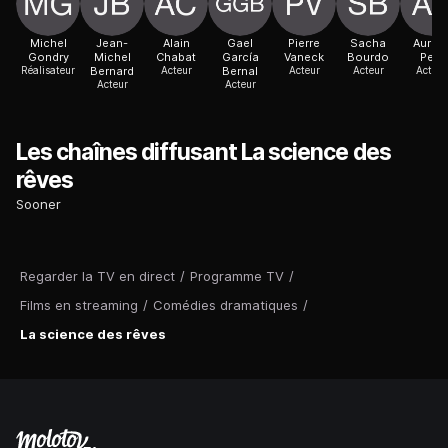
Michel
Jean-
Alain
Gael
Pierre
Sacha
Auréli
Gondry
Michel
Chabat
García
Vaneck
Bourdo
Petit
Réalisateur
Bernard
Acteur
Bernal
Acteur
Acteur
Actric
Acteur
Acteur
Les chaînes diffusant La science des
rêves
Sooner
Regarder la TV en direct
/
Programme TV
/
Films en streaming
/
Comédies dramatiques
/
La science des rêves