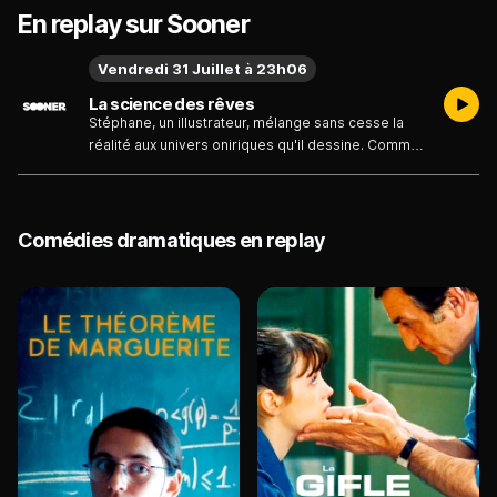
En replay sur Sooner
Vendredi 31 Juillet à 23h06
La science des rêves
Stéphane, un illustrateur, mélange sans cesse la
réalité aux univers oniriques qu'il dessine. Comme
sa mère lui a trouvé un emploi, il est contraint de
s'installer à Paris. Là, il croise Stéphanie, sa
voisine. Mais les sentiments qu'il éprouve pour elle
ont-ils leur place dans la réalité ?...
Comédies dramatiques en replay