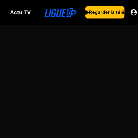
Actu TV
s
Regarder la télé