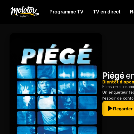
Programme TV
TV en direct
R
Piégé
en
Bientôt dispon
Films en stream
Un enquêteur féd
l'espoir de confo
Regarder