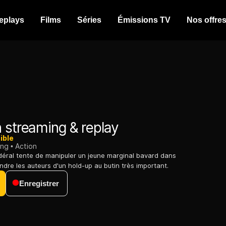
eplays
Films
Séries
Émissions TV
Nos offre
 streaming & replay
ible
ing
Action
éral tente de manipuler un jeune marginal bavard dans
ndre les auteurs d'un hold-up au butin très important.
Enregistrer