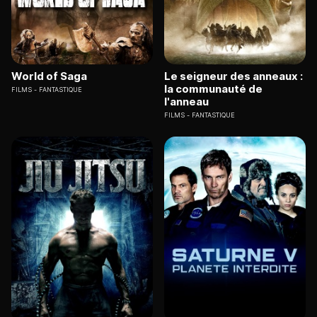
World of Saga
Le seigneur des anneaux :
la communauté de
FILMS
FANTASTIQUE
l'anneau
FILMS
FANTASTIQUE