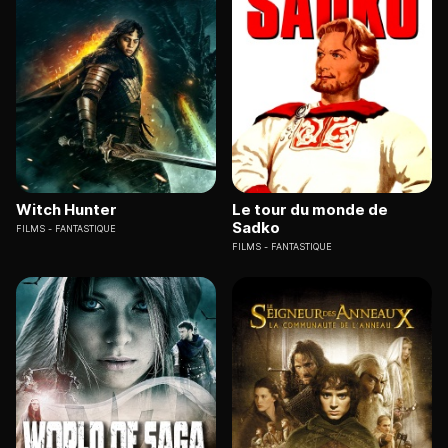
Witch Hunter
Le tour du monde de
Sadko
FILMS
FANTASTIQUE
FILMS
FANTASTIQUE