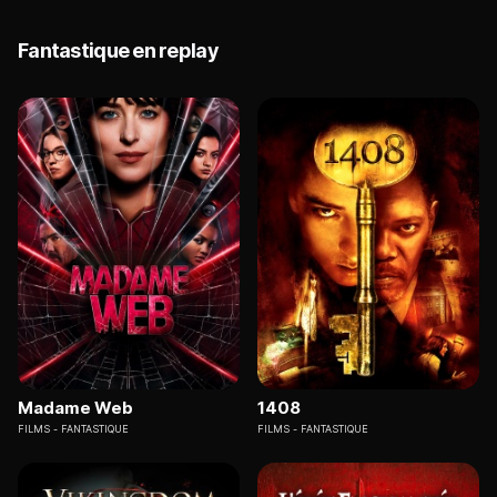
Fantastique en replay
Madame Web
1408
FILMS
FANTASTIQUE
FILMS
FANTASTIQUE