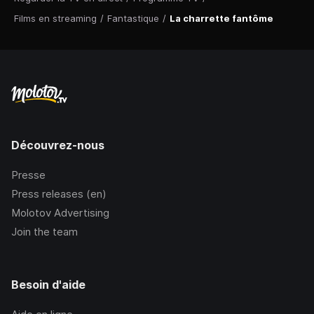
Films en streaming
/
Fantastique
/
La charrette fantôme
Découvrez-nous
Presse
Press releases (en)
Molotov Advertising
Join the team
Besoin d'aide