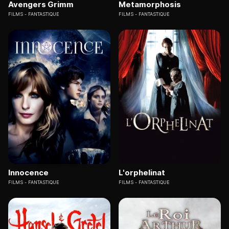
Avengers Grimm
Metamorphosis
FILMS
FANTASTIQUE
FILMS
FANTASTIQUE
Innocence
L'orphelinat
FILMS
FANTASTIQUE
FILMS
FANTASTIQUE