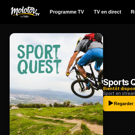
Programme TV
TV en direct
R
Sports 
Bientôt dispon
Sport en strea
Regarder