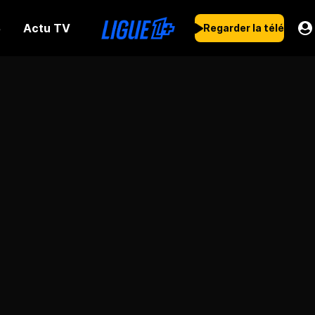
Actu TV
s
Regarder la télé