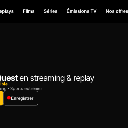
eplays
Films
Séries
Émissions TV
Nos offre
Quest
en streaming & replay
ible
ming
Sports extrêmes
Enregistrer