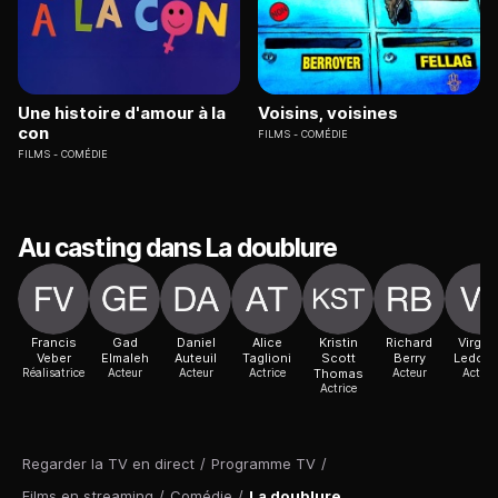
Une histoire d'amour à la
Voisins, voisines
con
FILMS
COMÉDIE
FILMS
COMÉDIE
Au casting dans La doublure
Francis
Gad
Daniel
Alice
Kristin
Richard
Virgini
Veber
Elmaleh
Auteuil
Taglioni
Scott
Berry
Ledoy
Réalisatrice
Acteur
Acteur
Actrice
Thomas
Acteur
Actric
Actrice
Regarder la TV en direct
/
Programme TV
/
Films en streaming
/
Comédie
/
La doublure