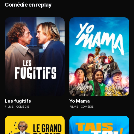
Comédie en replay
Les fugitifs
Yo Mama
FILMS
COMÉDIE
FILMS
COMÉDIE