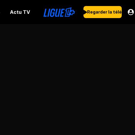
Actu TV
s
Regarder la télé