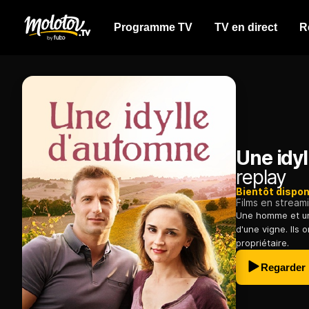
Programme TV
TV en direct
R
Une idy
replay
Bientôt dispon
Films en stream
Une homme et une
d'une vigne. Ils
propriétaire.
Regarder