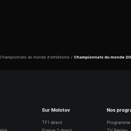
Championnats du monde d'athlétisme
/
Championnats du monde 201
Sur Molotov
Nos prog
TF1
direct
Programme
lité
France 2
direct
TV Replay