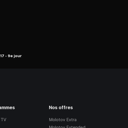
7 - 9e jour
rammes
Nos offres
 TV
Molotov Extra
Molotov Extended