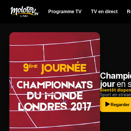
Programme TV
TV en direct
R
Champio
jour
en s
Bientôt dispon
Sport en strea
Regarder