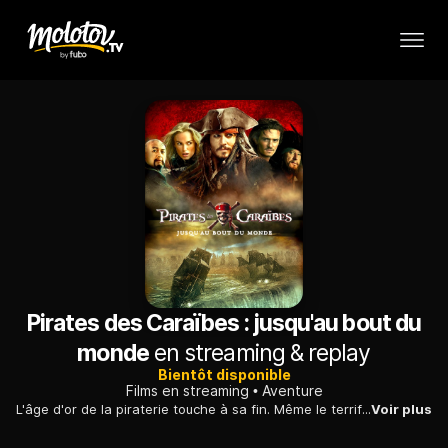
Pirates des Caraïbes : jusqu'au bout du
monde
en streaming & replay
Bientôt disponible
Films en streaming
Aventure
L'âge d'or de la piraterie touche à sa fin. Même le terrifiant Vaisseau fantôme et le maudit Davy Jones servent à présent lord Cutler Beckett et la Compagnie anglaise des Indes orientales. L'invincible Hollandais volant écume les sept mers, massacrant les pirates de tous bords. Will Turner, Elizabeth Swann et le capitaine Barbossa n'ont qu'une seule chance de résister à Beckett : ils doivent rassembler les Neuf Seigneurs de la Cour des frères. Mais l'un d'eux, le plus éminent, le capitaine Jack Sparrow, manque à l'appel. Will, Elizabeth et Barbossa font voile vers des mers orientales inconnues pour affronter un pirate chinois, le capitaine Sao Feng, et s'emparer des cartes qui les conduiront au-delà des limites du monde connu, là où Jack est retenu captif...
Voir plus