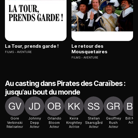
La Tour, prends garde !
Le retour des
Mousquetaires
FILMS
AVENTURE
FILMS
AVENTURE
Au casting dans Pirates des Caraïbes :
jusqu'au bout du monde
Gore
Johnny
Orlando
Keira
Stellan
Geoffrey
Bill Nig
Verbinski
Depp
Bloom
Knightley
Skarsgård
Rush
Acteur
Réalisateur
Acteur
Acteur
Actrice
Acteur
Acteur