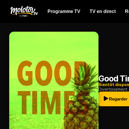
Programme TV
TV en direct
R
Good T
Bientôt dispon
Divertissement
Regarder