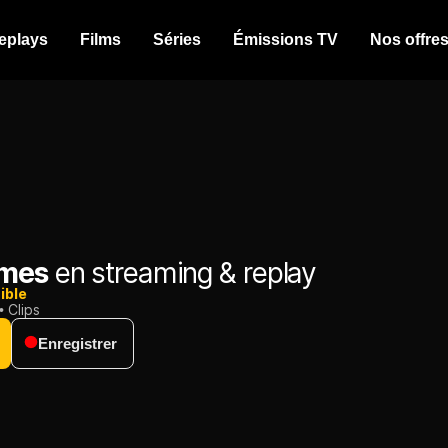
eplays
Films
Séries
Émissions TV
Nos offre
imes
en streaming & replay
ible
Clips
Enregistrer