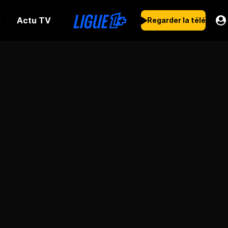
Actu TV
s
Regarder la télé