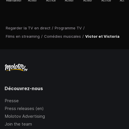
Réalisateur
Acteur
Actrice
Acteur
Acteur
Actrice
Actric
Regarder la TV en direct
/
Programme TV
/
Films en streaming
/
Comédies musicales
/
Victor et Victoria
Découvrez-nous
Presse
Press releases (en)
Molotov Advertising
Join the team