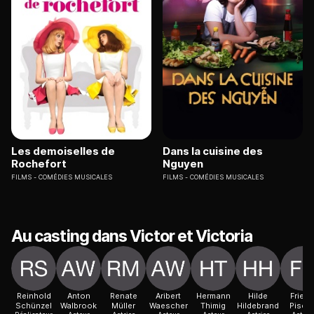
Les demoiselles de
Dans la cuisine des
Rochefort
Nguyen
FILMS
COMÉDIES MUSICALES
FILMS
COMÉDIES MUSICALES
Au casting dans Victor et Victoria
Reinhold
Anton
Renate
Aribert
Hermann
Hilde
Friede
Schünzel
Walbrook
Müller
Waescher
Thimig
Hildebrand
Pisett