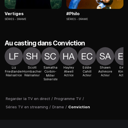
Vertiges
#Philo
SÉRIES
DRAME
SÉRIES
DRAME
Au casting dans Conviction
Liz
Scott
Samatha
Hayley
Eddie
Shawn
Emily
Friedlander
Hornbacher
Corbin-
Atwell
Cahill
Ashmore
Kinne
Réalisatrice
Réalisateur
Miller
Actrice
Acteur
Acteur
Actric
Scénariste
Regarder la TV en direct
/
Programme TV
/
Séries TV en streaming
/
Drame
/
Conviction