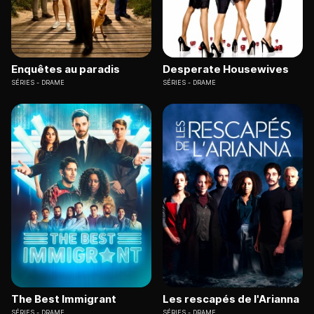
Enquêtes au paradis
Desperate Housewives
SÉRIES
DRAME
SÉRIES
DRAME
The Best Immigrant
Les rescapés de l'Arianna
SÉRIES
DRAME
SÉRIES
DRAME