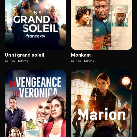
Un si grand soleil
Monkam
SÉRIES
DRAME
SÉRIES
DRAME