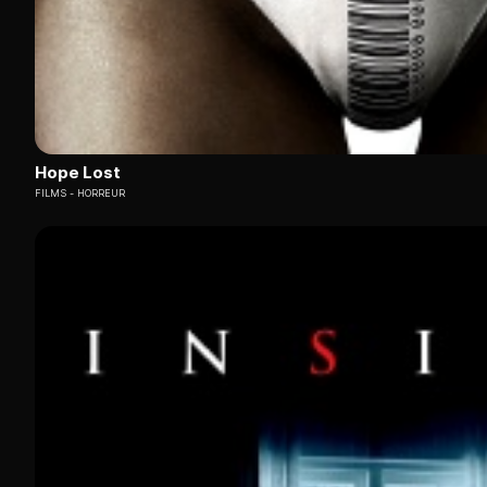
Hope Lost
FILMS
HORREUR