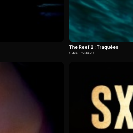
The Reef 2 : Traquées
FILMS
HORREUR