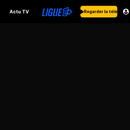
Actu TV
s
Regarder la télé