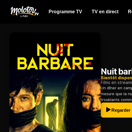
Programme TV
TV en direct
R
Nuit ba
Bientôt dispon
Films en stream
Un dîner en camp
mesure que la n
troublants comme
Regarder