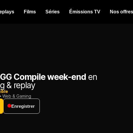
eplays
Films
Séries
Émissions TV
Nos offre
 GG Compile week-end
en
g & replay
ible
Web & Gaming
Enregistrer