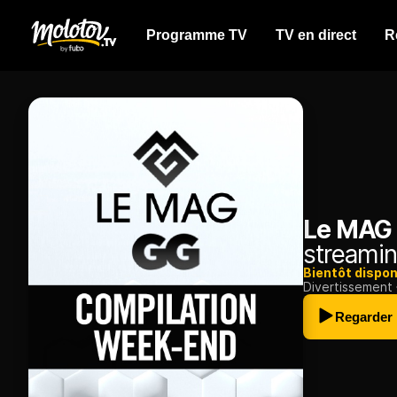
Programme TV
TV en direct
R
Le MAG
streamin
Bientôt dispon
Divertissement
Regarder