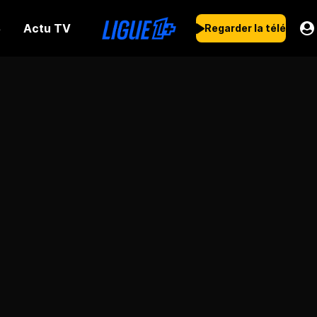
Actu TV
s
Regarder la télé