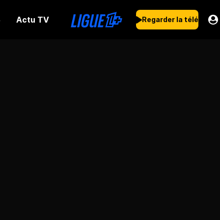
Actu TV
s
Regarder la télé