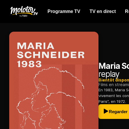
Programme TV
TV en direct
R
Maria S
replay
Bientôt dispon
Films en stream
En 1983, Maria S
vivement les con
Paris", en 1972.
Regarder