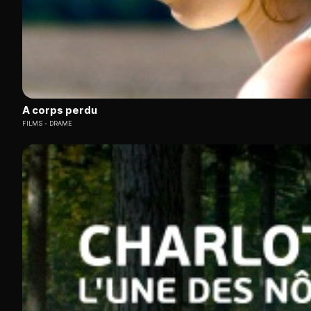
A corps perdu
FILMS
DRAME