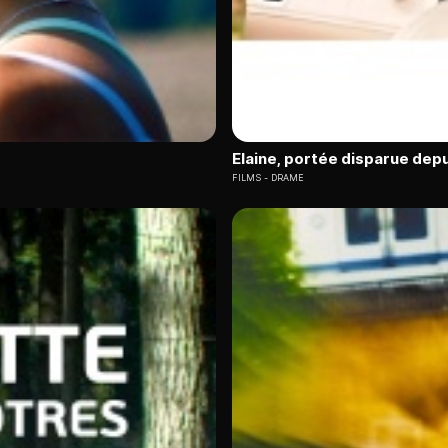
Elaine, portée disparue depu
FILMS
DRAME