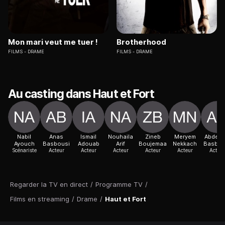
Mon mari veut me tuer !
Brotherhood
FILMS
DRAME
FILMS
DRAME
Au casting dans Haut et Fort
Nabil
Anas
Ismail
Nouhaila
Zineb
Meryem
Abdelil
Ayouch
Basbousi
Adouab
Arif
Boujemaa
Nekkach
Basbou
Scénariste
Acteur
Acteur
Acteur
Acteur
Acteur
Acteur
Regarder la TV en direct
/
Programme TV
/
Films en streaming
/
Drame
/
Haut et Fort