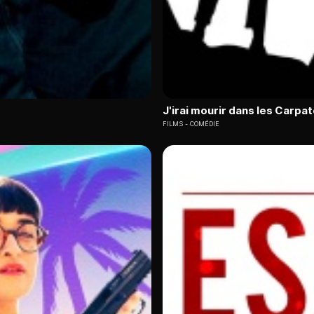
J'irai mourir dans les Carpa
FILMS
COMÉDIE