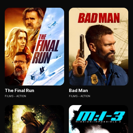
The Final Run
Bad Man
FILMS
ACTION
FILMS
ACTION