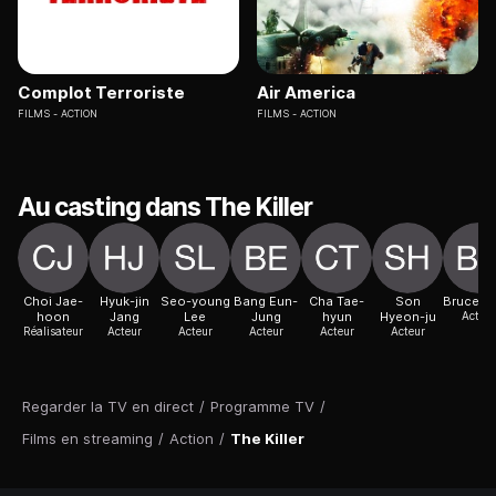
Complot Terroriste
Air America
FILMS
ACTION
FILMS
ACTION
Au casting dans The Killer
Choi Jae-
Hyuk-jin
Seo-young
Bang Eun-
Cha Tae-
Son
Bruce K
hoon
Jang
Lee
Jung
hyun
Hyeon-ju
Acteur
Réalisateur
Acteur
Acteur
Acteur
Acteur
Acteur
Regarder la TV en direct
/
Programme TV
/
Films en streaming
/
Action
/
The Killer