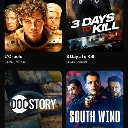
L'Oracle
3 Days to Kill
FILMS
ACTION
FILMS
ACTION