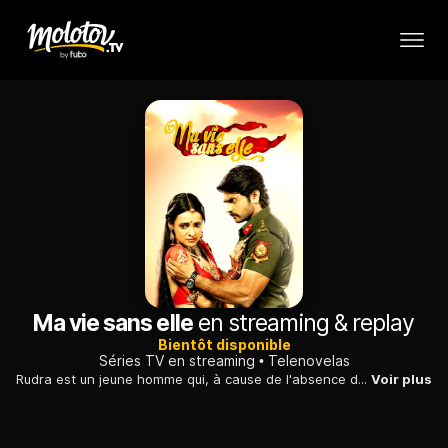
Ma vie sans elle
en streaming & replay
Bientôt disponible
Séries TV en streaming
Telenovelas
Rudra est un jeune homme qui, à cause de l'absence de sa mère dans son enfance, est devenu quelqu'un de froid, qui vit dans la solitude et n'a pas d'estime pour les femmes. De son côté, Parvarti est une jeune orpheline. Pour ces deux êtres que tout oppose le destin réserve des surprises. Le cœur endurcit de Rudra se laissera t’il prendre par l’amour de Parvati ?
Voir plus