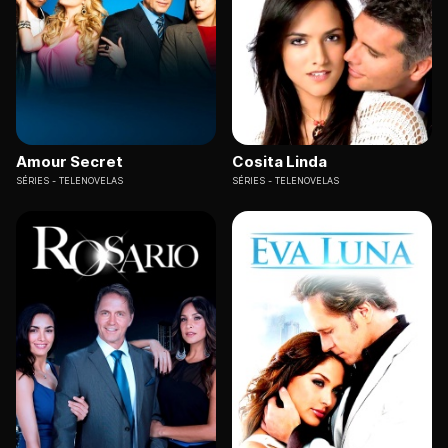
Amour Secret
Cosita Linda
SÉRIES
TELENOVELAS
SÉRIES
TELENOVELAS