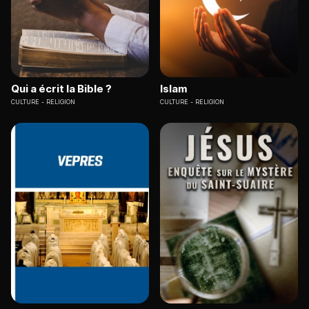
Qui a écrit la Bible ?
Islam
CULTURE
RELIGION
CULTURE
RELIGION