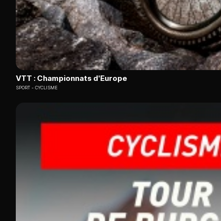
VTT : Championnats d'Europe
SPORT
CYCLISME