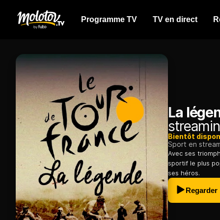
Programme TV
TV en direct
R
La lége
streamin
Bientôt dispon
Sport en strea
Avec ses triomph
sportif le plus p
ses héros.
Regarder