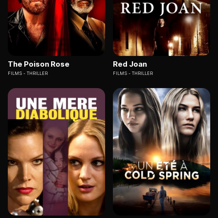
The Poison Rose
Red Joan
FILMS
THRILLER
FILMS
THRILLER