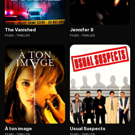
The Vanished
Jennifer 8
FILMS
THRILLER
FILMS
THRILLER
À ton image
Usual Suspects
FILMS
THRILLER
FILMS
THRILLER