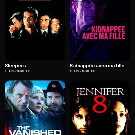
Sleepers
Kidnappée avec ma fille
FILMS
THRILLER
FILMS
THRILLER