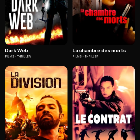
Dark Web
La chambre des morts
FILMS
THRILLER
FILMS
THRILLER