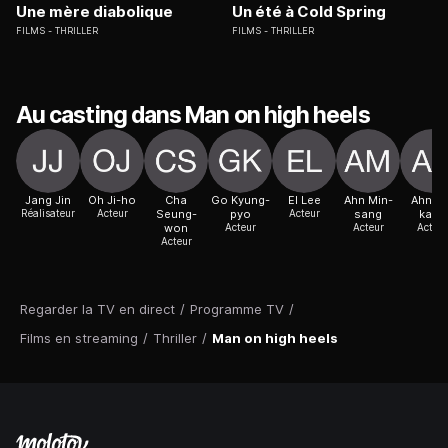
Une mère diabolique
Un été à Cold Spring
FILMS
THRILLER
FILMS
THRILLER
Au casting dans Man on high heels
Jang Jin
Oh Ji-ho
Cha
Go Kyung-
El Lee
Ahn Min-
Ahn Kil
Réalisateur
Acteur
Seung-
pyo
Acteur
sang
kang
won
Acteur
Acteur
Acteur
Acteur
Regarder la TV en direct
/
Programme TV
/
Films en streaming
/
Thriller
/
Man on high heels