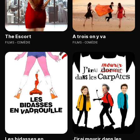
The Escort
A trois on y va
FILMS
COMÉDIE
FILMS
COMÉDIE
Les bidasses en
J'irai mourir dans les