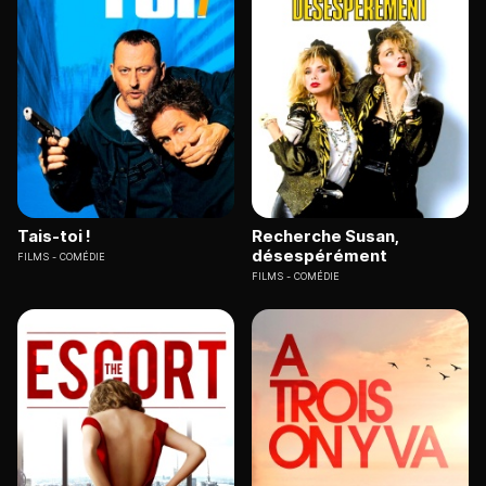
Tais-toi !
Recherche Susan,
désespérément
FILMS
COMÉDIE
FILMS
COMÉDIE