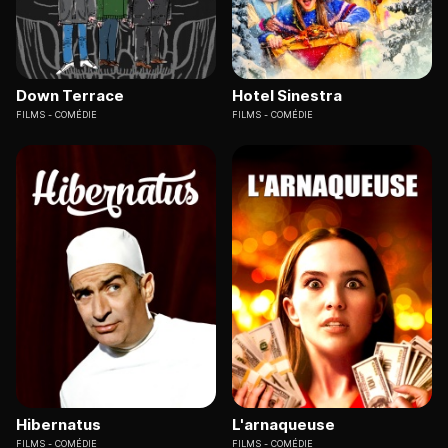
Down Terrace
Hotel Sinestra
FILMS
COMÉDIE
FILMS
COMÉDIE
Hibernatus
L'arnaqueuse
FILMS
COMÉDIE
FILMS
COMÉDIE