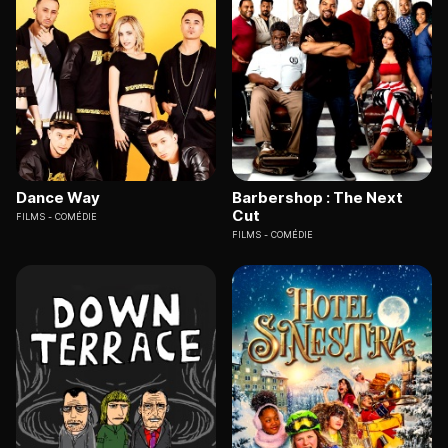
Dance Way
Barbershop : The Next
Cut
FILMS
COMÉDIE
FILMS
COMÉDIE