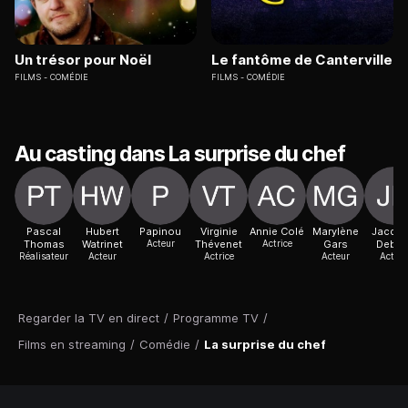
Un trésor pour Noël
Le fantôme de Canterville
FILMS
COMÉDIE
FILMS
COMÉDIE
Au casting dans La surprise du chef
Pascal
Hubert
Papinou
Virginie
Annie Colé
Marylène
Jacqu
Thomas
Watrinet
Acteur
Thévenet
Actrice
Gars
Debar
Réalisateur
Acteur
Actrice
Acteur
Acteur
Regarder la TV en direct
/
Programme TV
/
Films en streaming
/
Comédie
/
La surprise du chef