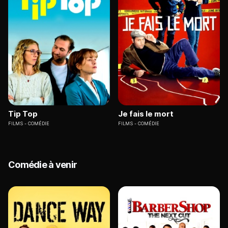
Tip Top
Je fais le mort
FILMS
COMÉDIE
FILMS
COMÉDIE
Comédie à venir