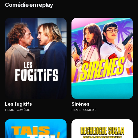
Comédie en replay
Les fugitifs
Sirènes
FILMS
COMÉDIE
FILMS
COMÉDIE