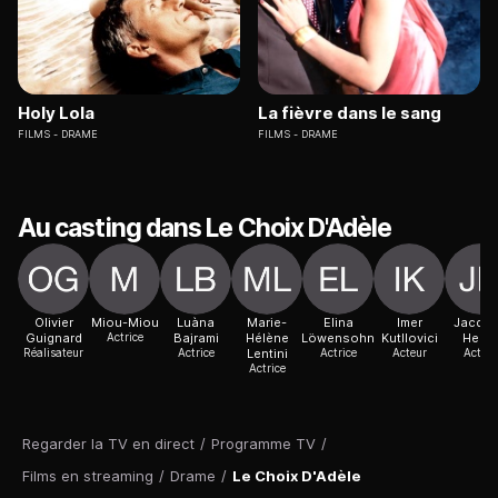
Holy Lola
La fièvre dans le sang
FILMS
DRAME
FILMS
DRAME
Au casting dans Le Choix D'Adèle
Olivier
Miou-Miou
Luàna
Marie-
Elina
Imer
Jacqu
Guignard
Actrice
Bajrami
Hélène
Löwensohn
Kutllovici
Herlin
Réalisateur
Actrice
Lentini
Actrice
Acteur
Acteur
Actrice
Regarder la TV en direct
/
Programme TV
/
Films en streaming
/
Drame
/
Le Choix D'Adèle