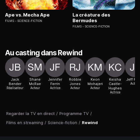
Ape vs. Mecha Ape
La créature des
Bermudes
FILMS
SCIENCE-FICTION
FILMS
SCIENCE-FICTION
Au casting dans Rewind
Jack
Shane
Jennifer
Robbie
Keon
Keisha
Jeff Fa
Bender
McRae
Ferrin
Jones
Mohajeri
Castle-
Acteur
Réalisateur
Acteur
Actrice
Acteur
Acteur
Hughes
Actrice
Regarder la TV en direct
/
Programme TV
/
Films en streaming
/
Science-fiction
/
Rewind