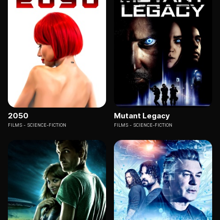
2050
Mutant Legacy
FILMS
SCIENCE-FICTION
FILMS
SCIENCE-FICTION