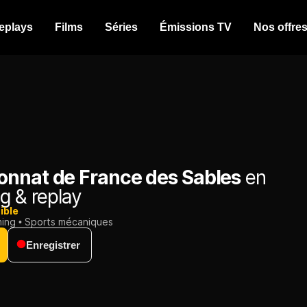
eplays
Films
Séries
Émissions TV
Nos offre
nnat de France des Sables
en
g & replay
ible
ming
Sports mécaniques
Enregistrer