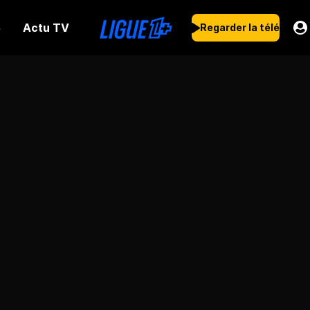
Actu TV
s
Regarder la télé