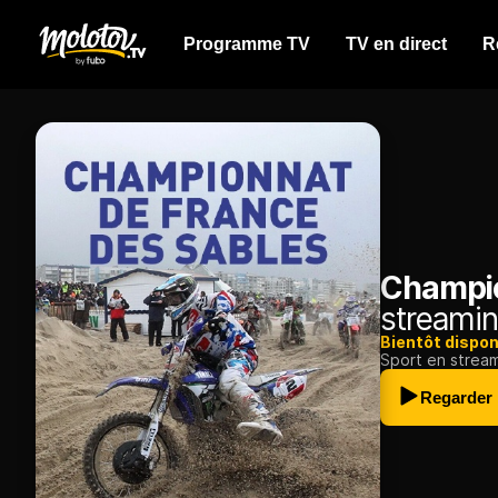
Programme TV
TV en direct
R
Champio
streamin
Bientôt dispon
Sport en strea
Regarder