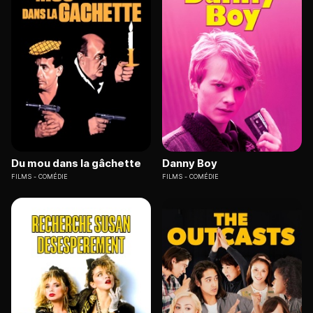
Du mou dans la gâchette
Danny Boy
FILMS
COMÉDIE
FILMS
COMÉDIE