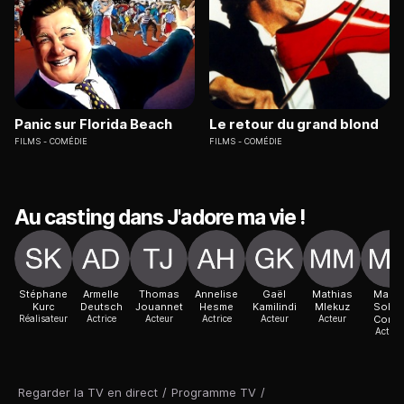
Panic sur Florida Beach
Le retour du grand blond
FILMS
COMÉDIE
FILMS
COMÉDIE
Au casting dans J'adore ma vie !
Stéphane
Armelle
Thomas
Annelise
Gaël
Mathias
Marie
Kurc
Deutsch
Jouannet
Hesme
Kamilindi
Mlekuz
Sohn
Réalisateur
Actrice
Acteur
Actrice
Acteur
Acteur
Cond
Actric
Regarder la TV en direct
/
Programme TV
/