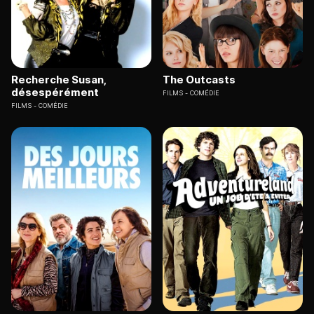
Recherche Susan,
The Outcasts
désespérément
FILMS
COMÉDIE
FILMS
COMÉDIE