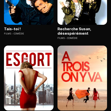
Tais-toi !
Recherche Susan,
désespérément
FILMS
COMÉDIE
FILMS
COMÉDIE