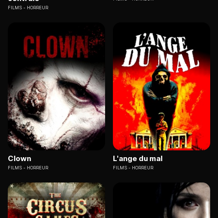
FILMS
HORREUR
Clown
L'ange du mal
FILMS
HORREUR
FILMS
HORREUR