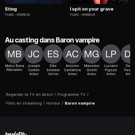
Sting
I spit on your grave
FILMS
HORREUR
FILMS
HORREUR
Au casting dans Baron vampire
Mario Bava
Joseph
Elke
Antonio
Massimo
Luciano
Deter
Réalisateur
Cotten
Sommer
Cantafora
Girotti
Pigozzi
Tressl
Acteur
Actrice
Acteur
Acteur
Acteur
Acteur
Regarder la TV en direct
/
Programme TV
/
Films en streaming
/
Horreur
/
Baron vampire