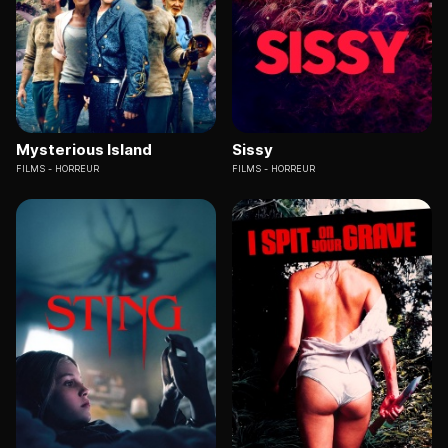
Mysterious Island
Sissy
FILMS
HORREUR
FILMS
HORREUR