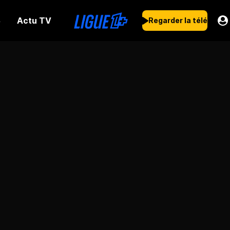
Actu TV
s
Regarder la télé