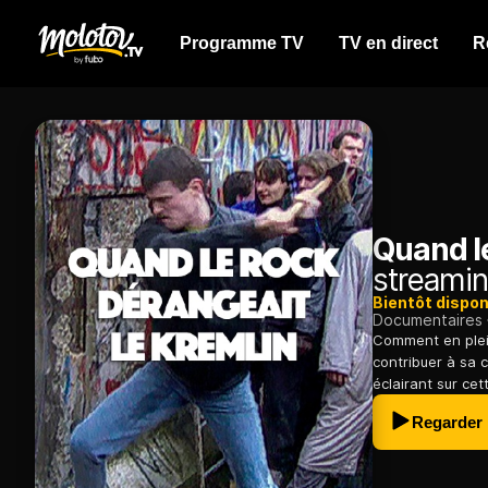
Programme TV
TV en direct
R
Quand le
streamin
Bientôt dispon
Documentaires
Comment en plein
contribuer à sa c
éclairant sur cett
Regarder