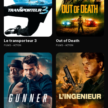
Le transporteur 3
Out of Death
FILMS
ACTION
FILMS
ACTION