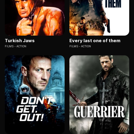
Turkish Jaws
Every last one of them
FILMS
ACTION
FILMS
ACTION