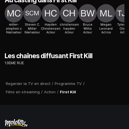
Au casting dans First Kill
miller-
Steven C.
Hayden
christensen
Bruce
Megan
Tyler J
stephen c
Miller
Christensen
hayden
Willis
Leonard
Olso
Réalisateur
Réalisateur
Acteur
Acteur
Acteur
Actrice
Acteur
Les chaînes diffusant First Kill
13EME RUE
Regarder la TV en direct
/
Programme TV
/
Films en streaming
/
Action
/
First Kill