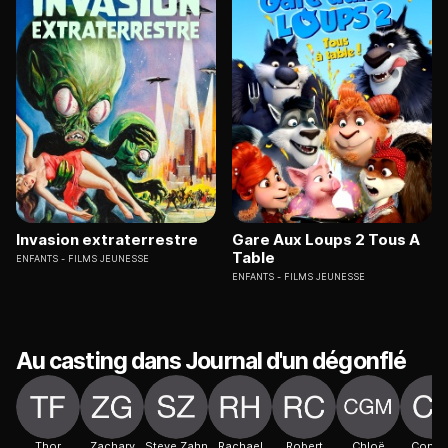
Invasion extraterrestre
Gare Aux Loups 2 Tous A
Table
ENFANTS
FILMS JEUNESSE
ENFANTS
FILMS JEUNESSE
Au casting dans Journal d'un dégonflé
Thor
Zachary
Steve Zahn
Rachael
Robert
Chloë
Conno