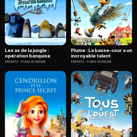
Les as de la jungle :
Plume : La basse-cour a un
opération banquise
incroyable talent
ENFANTS
FILMS JEUNESSE
ENFANTS
FILMS JEUNESSE