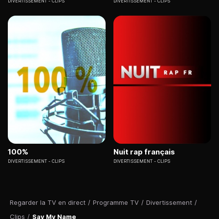
DIVERTISSEMENT
CLIPS
DIVERTISSEMENT
CLIPS
100%
Nuit rap français
DIVERTISSEMENT
CLIPS
DIVERTISSEMENT
CLIPS
Regarder la TV en direct
/
Programme TV
/
Divertissement
/
Clips
/
Say My Name