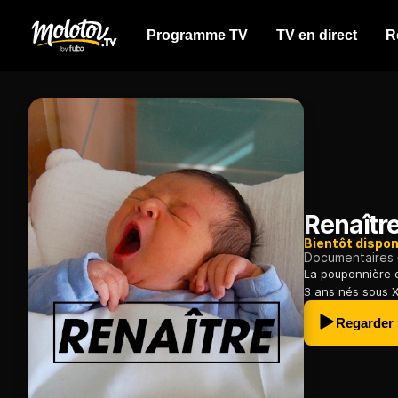
Programme TV
TV en direct
R
Renaîtr
Bientôt dispon
Documentaires
La pouponnière d
3 ans nés sous X,
Regarder