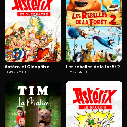
Astérix et Cléopâtre
Les rebelles de la forêt 2
FILMS
FAMILLE
FILMS
FAMILLE