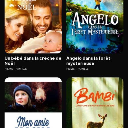
Un bébé dans la crèche de
Angelo dans la forêt
Noël
mystérieuse
FILMS
FAMILLE
FILMS
FAMILLE