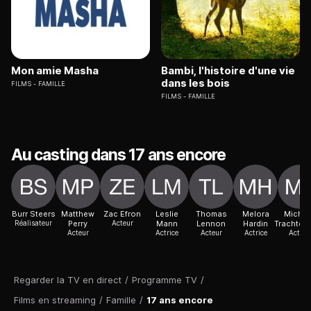
Mon amie Masha
Bambi, l'histoire d'une vie
dans les bois
FILMS
FAMILLE
FILMS
FAMILLE
Au casting dans 17 ans encore
Burr Steers
Matthew
Zac Efron
Leslie
Thomas
Melora
Michel
Réalisateur
Perry
Acteur
Mann
Lennon
Hardin
Trachten
Acteur
Actrice
Acteur
Actrice
Actric
Regarder la TV en direct
/
Programme TV
/
Films en streaming
/
Famille
/
17 ans encore