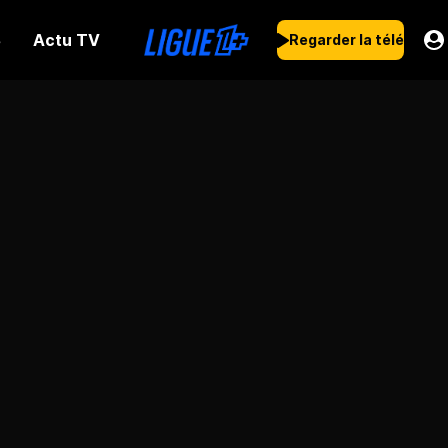
Actu TV
s
Regarder la télé