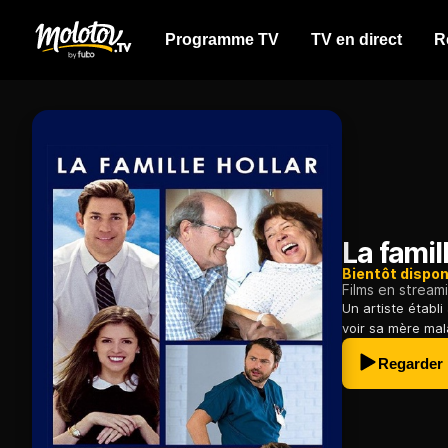
Programme TV
TV en direct
R
La famil
Bientôt dispon
Films en stream
Un artiste établi
voir sa mère mal
Regarder