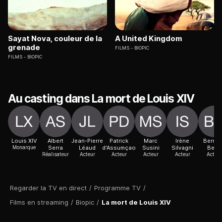
Sayat Nova, couleur de la
A United Kingdom
grenade
FILMS
BIOPIC
FILMS
BIOPIC
Au casting dans La mort de Louis XIV
Louis XIV
Albert
Jean-Pierre
Patrick
Marc
Irène
Bernar
Monarque
Serra
Léaud
d'Assumçao
Susini
Silvagni
Belin
Réalisateur
Acteur
Acteur
Acteur
Acteur
Acteur
Regarder la TV en direct
/
Programme TV
/
Films en streaming
/
Biopic
/
La mort de Louis XIV