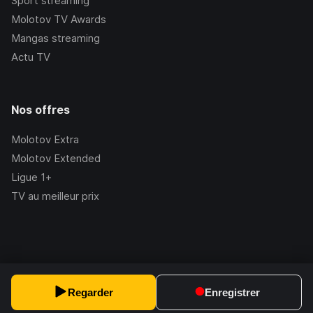
Sport streaming
Molotov TV Awards
Mangas streaming
Actu TV
Nos offres
Molotov Extra
Molotov Extended
Ligue 1+
TV au meilleur prix
©Molotov
2026
, Version:
2.228.1
Regarder
Enregistrer