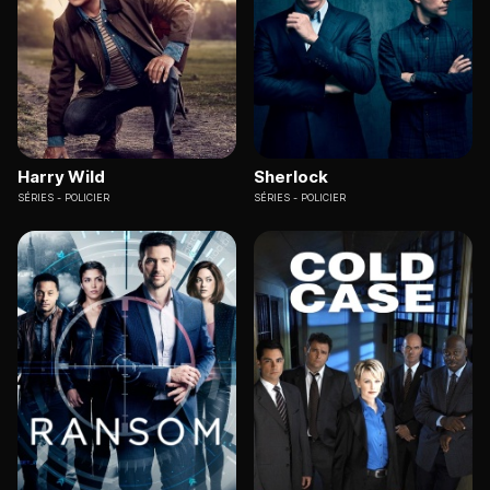
Harry Wild
Sherlock
SÉRIES
POLICIER
SÉRIES
POLICIER