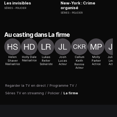
Les invisibles
New-York : Crime
organisé
SÉRIES
POLICIER
SÉRIES
POLICIER
Au casting dans La firme
Helen
Holly Dale
Lukas
Josh
Callum
Molly
Juliett
Shaver
Réalisatrice
Reiter
Lucas
Keith
Parker
Lewis
Réalisatrice
Scénariste
Acteur
Rennie
Actrice
Actric
Acteur
Regarder la TV en direct
/
Programme TV
/
Séries TV en streaming
/
Policier
/
La firme