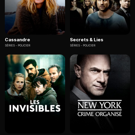
Cassandre
Secrets & Lies
SÉRIES
POLICIER
SÉRIES
POLICIER