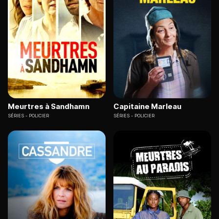
Meurtres à Sandhamn
Capitaine Marleau
SÉRIES
POLICIER
SÉRIES
POLICIER