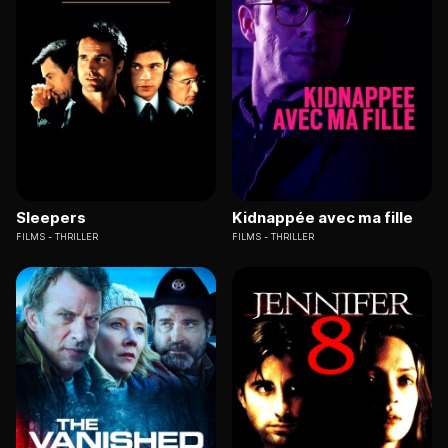
Sleepers
Kidnappée avec ma fille
FILMS
THRILLER
FILMS
THRILLER