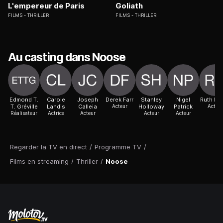
L'empereur de Paris
Goliath
FILMS
THRILLER
FILMS
THRILLER
Au casting dans Noose
Edmond T.
Carole
Joseph
Derek Farr
Stanley
Nigel
Ruth Ni
T. Gréville
Landis
Calleia
Acteur
Holloway
Patrick
Acteur
Réalisateur
Actrice
Acteur
Acteur
Acteur
Regarder la TV en direct
/
Programme TV
/
Films en streaming
/
Thriller
/
Noose