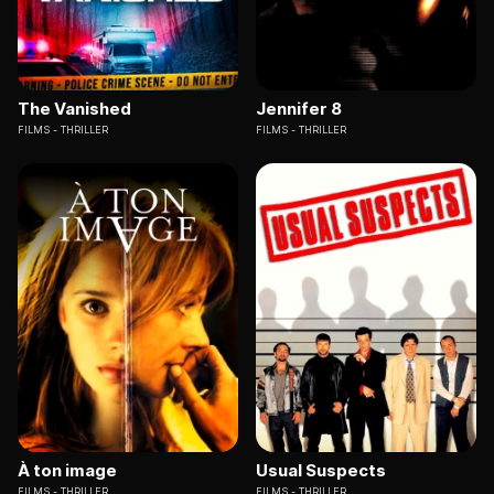
The Vanished
Jennifer 8
FILMS
THRILLER
FILMS
THRILLER
À ton image
Usual Suspects
FILMS
THRILLER
FILMS
THRILLER