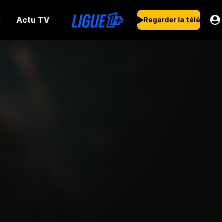
Actu TV
s
Regarder la télé