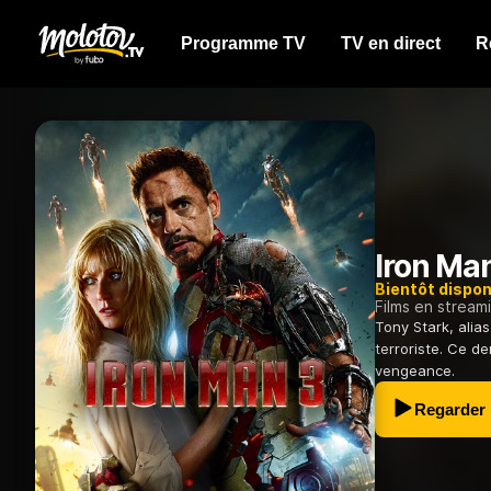
Programme TV
TV en direct
R
Iron Ma
Bientôt dispon
Films en stream
Tony Stark, alia
terroriste. Ce de
vengeance.
Regarder