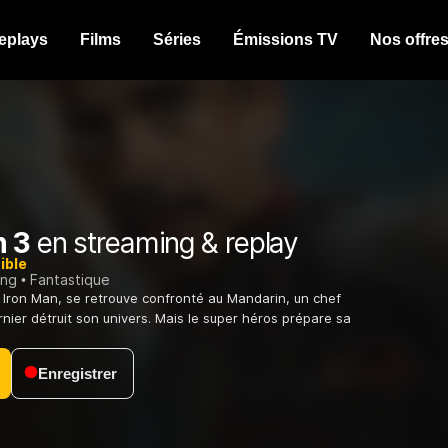
eplays
Films
Séries
Émissions TV
Nos offre
n 3
en streaming & replay
ible
ing
Fantastique
s Iron Man, se retrouve confronté au Mandarin, un chef
rnier détruit son univers. Mais le super héros prépare sa
Enregistrer