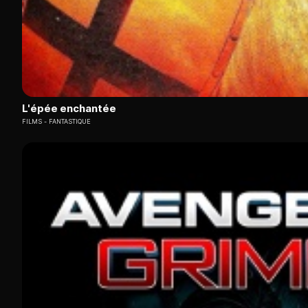
L'épée enchantée
FILMS
FANTASTIQUE