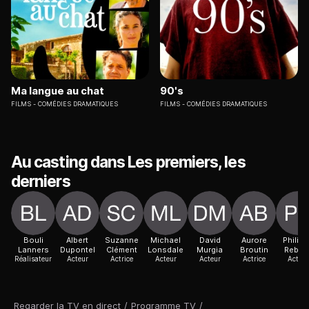
Ma langue au chat
90's
FILMS
COMÉDIES DRAMATIQUES
FILMS
COMÉDIES DRAMATIQUES
Au casting dans Les premiers, les
derniers
Bouli
Albert
Suzanne
Michael
David
Aurore
Philip
Lanners
Dupontel
Clément
Lonsdale
Murgia
Broutin
Rebbo
Réalisateur
Acteur
Actrice
Acteur
Acteur
Actrice
Acteur
Regarder la TV en direct
/
Programme TV
/